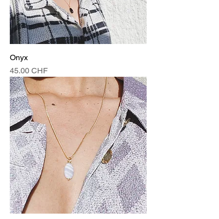
Onyx
Prix
45.00 CHF