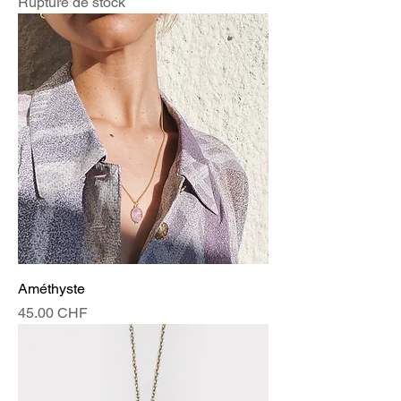
Rupture de stock
Améthyste
Prix
45.00 CHF